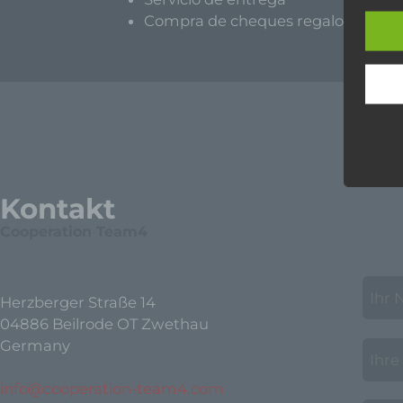
Europ
Compra de cheques regalo
Daten
Daten
Kunde
dies 
Begrif
Wir v
folge
Kontakt
Cooperation Team4
Herzberger Straße 14
04886 Beilrode OT Zwethau
Germany
info@cooperation-team4.com