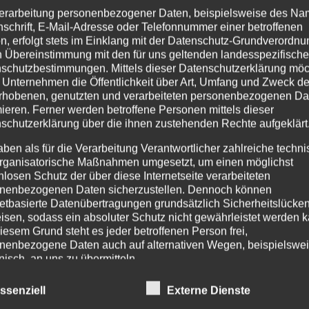
ra la construcción
erarbeitung personenbezogener Daten, beispielsweise des Na
nte
nschrift, E-Mail-Adresse oder Telefonnummer einer betroffenen
n, erfolgt stets im Einklang mit der Datenschutz-Grundverordnu
sición
n Übereinstimmung mit den für uns geltenden landesspezifisch
 ViSoft Premium 3D: software líder en planificación de 
schutzbestimmungen. Mittels dieser Datenschutzerklärung mö
 Unternehmen die Öffentlichkeit über Art, Umfang und Zweck de
as, cocinas y lavabos de piedra natural
rhobenen, genutzten und verarbeiteten personenbezogenen Da
mieren. Ferner werden betroffene Personen mittels dieser
schutzerklärung über die ihnen zustehenden Rechte aufgeklärt
merciales
piedra natural
aben als für die Verarbeitung Verantwortlicher zahlreiche techn
medida
rganisatorische Maßnahmen umgesetzt, um einen möglichst
tenimiento
nlosen Schutz der über diese Internetseite verarbeiteten
nenbezogenen Daten sicherzustellen. Dennoch können
ldosas
netbasierte Datenübertragungen grundsätzlich Sicherheitslücke
isen, sodass ein absoluter Schutz nicht gewährleistet werden k
 tratamiento de los materiales de colocación y los
iesem Grund steht es jeder betroffenen Person frei,
requisitos de las subestructuras correspondientes
nenbezogene Daten auch auf alternativen Wegen, beispielswe
onisch, an uns zu übermitteln.
ales
iffsbestimmungen
as
ssenziell
Externe Dienste
atenschutzerklärung beruht auf den Begrifflichkeiten, die durch