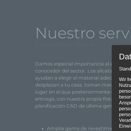
Nuestro serv
Cooperation Team4
Dat
Damos especial importancia al experto 
Stand
conocedor del sector. Los alicatadores 
ayudan a elegir el material adecuado y
Wir f
desplazan a tu casa, toman medidas y, d
Nutzu
perso
lugar en el que posteriormente serán col
beson
entrega, con nuestra propia flota de veh
Anspr
planificación CAD de última generación.
perso
perso
Verar
Einwi
Amplia gama de revestimientos para 