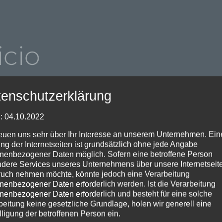
icio
enschutzerklärung
asesoramiento de nuestro personal altamente creativo
: 04.10.2022
o ingenieros civiles altamente capacitados y experimen
, en caso de proyectos de mayor envergadura, también 
reuen uns sehr über Ihr Interesse an unserem Unternehmen. Ein
elante tuya, te enseñan una muestra de las baldosas e
ng der Internetseiten ist grundsätzlich ohne jede Angabe
nenbezogener Daten möglich. Sofern eine betroffene Person
ocadas. Y, por supuesto, nuestro servicio también inclu
dere Services unseres Unternehmens über unsere Internetseite
ículos, un amplio trabajo de aserrado y fresado y una
uch nehmen möchte, könnte jedoch eine Verarbeitung
nenbezogener Daten erforderlich werden. Ist die Verarbeitung
nenbezogener Daten erforderlich und besteht für eine solche
beitung keine gesetzliche Grundlage, holen wir generell eine
lligung der betroffenen Person ein.
suelos de interior y exterior, piedra natural, así como