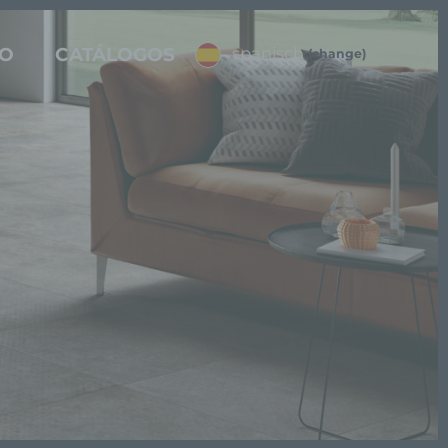
IO
CATÁLOGOS
spanisch
(change)