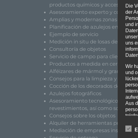
productos químicos y accesorios pa
Die V
Asesoramiento experto y compete
der A
Perso
Amplias y modernas zonas de expo
und i
Planificación de azulejos en 3D con
Daten
Ejemplo de servicio
unser
Medición in situ de losas de escaler
uns e
Consultoría de objetos
infor
Daten
Servicio de campo para clientes co
Productos a medida en cerámica y 
Wir h
Alféizares de mármol y granito a 
und o
Consejos para la limpieza y el man
lücke
perso
Cocción de los decorados de las ba
Inter
Azulejos fotográficos
aufwe
Asesoramiento tecnológico sobre el
Aus d
revestimientos, así como sobre los 
perso
Consejos sobre los objetos
telef
Alquiler de herramientas profesion
Begr
Mediación de empresas instalador
E
Servicio de entrega
Die D