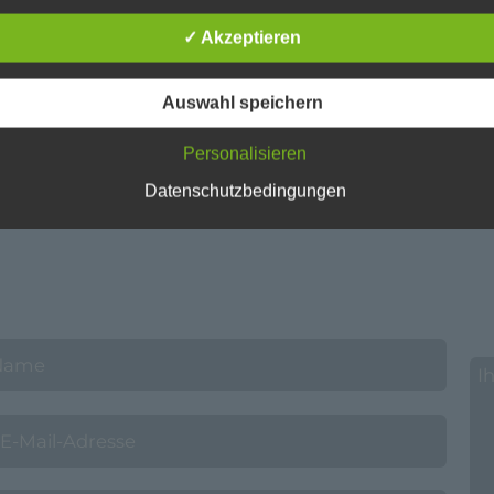
äischen Richtlinien- und Verordnungsgeber beim Erlass der
✓ Akzeptieren
schutz-Grundverordnung (DS-GVO) verwendet wurden. Unser
schutzerklärung soll sowohl für die Öffentlichkeit als auch für u
n und Geschäftspartner einfach lesbar und verständlich sein.
Auswahl speichern
zu gewährleisten, möchten wir vorab die verwendeten
flichkeiten erläutern.
Personalisieren
erwenden in dieser Datenschutzerklärung unter anderem die
Datenschutzbedingungen
nden Begriffe:
a) personenbezogene Daten
Personenbezogene Daten sind alle Informationen, die sich auf 
identifizierte oder identifizierbare natürliche Person (im Folgen
„betroffene Person") beziehen. Als identifizierbar wird eine natü
Person angesehen, die direkt oder indirekt, insbesondere mittel
Zuordnung zu einer Kennung wie einem Namen, zu einer
Kennnummer, zu Standortdaten, zu einer Online-Kennung oder
einem oder mehreren besonderen Merkmalen, die Ausdruck de
physischen, physiologischen, genetischen, psychischen,
wirtschaftlichen, kulturellen oder sozialen Identität dieser natür
Person sind, identifiziert werden kann.