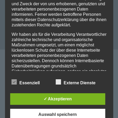
und Zweck der von uns erhobenen, genutzten und
Stella braun 1032089
verarbeiteten personenbezogenen Daten
informieren. Ferner werden betroffene Personen
mittels dieser Datenschutzerklärung über die ihnen
zustehenden Rechte aufgeklärt.
LVT DESIGNBELAG PERLA
Wir haben als für die Verarbeitung Verantwortlicher
zahlreiche technische und organisatorische
Maßnahmen umgesetzt, um einen möglichst
lückenlosen Schutz der über diese Internetseite
verarbeiteten personenbezogenen Daten
sicherzustellen. Dennoch können Internetbasierte
Datenübertragungen grundsätzlich
Sicherheitslücken aufweisen, sodass ein absoluter
Schutz nicht gewährleistet werden kann. Aus
diesem Grund steht es jeder betroffenen Person
Essenziell
Externe Dienste
Kontakt
frei, personenbezogene Daten auch auf
alternativen Wegen, beispielsweise telefonisch, an
Cooperation Team4
uns zu übermitteln.
✓ Akzeptieren
Begriffsbestimmungen
Herzberger Straße 14
Auswahl speichern
Die Datenschutzerklärung beruht auf den