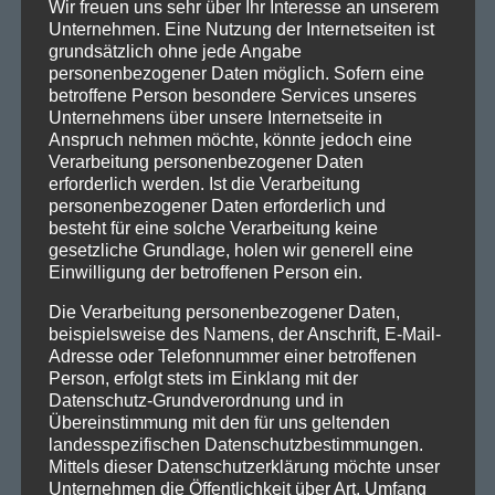
Wir freuen uns sehr über Ihr Interesse an unserem
Alaska beige-sabbia
Unternehmen. Eine Nutzung der Internetseiten ist
grundsätzlich ohne jede Angabe
Stella grau 1031302
personenbezogener Daten möglich. Sofern eine
betroffene Person besondere Services unseres
Alaska braun-tabacco
Unternehmens über unsere Internetseite in
Eiche Caramel
Anspruch nehmen möchte, könnte jedoch eine
Stella 1031299
Verarbeitung personenbezogener Daten
erforderlich werden. Ist die Verarbeitung
Alaska grau-greige
personenbezogener Daten erforderlich und
besteht für eine solche Verarbeitung keine
Stella 1031299
gesetzliche Grundlage, holen wir generell eine
Einwilligung der betroffenen Person ein.
Eiche Umbra
Alaska grau-greige
FEINSTEINZEUG ALASKA
Die Verarbeitung personenbezogener Daten,
beispielsweise des Namens, der Anschrift, E-Mail-
Stella roh 1031301
Adresse oder Telefonnummer einer betroffenen
Person, erfolgt stets im Einklang mit der
Alaska anthrazit-fumo
Datenschutz-Grundverordnung und in
Übereinstimmung mit den für uns geltenden
Stella roh 1031301
landesspezifischen Datenschutzbestimmungen.
Mittels dieser Datenschutzerklärung möchte unser
Alaska anthrazit-fumo
Unternehmen die Öffentlichkeit über Art, Umfang