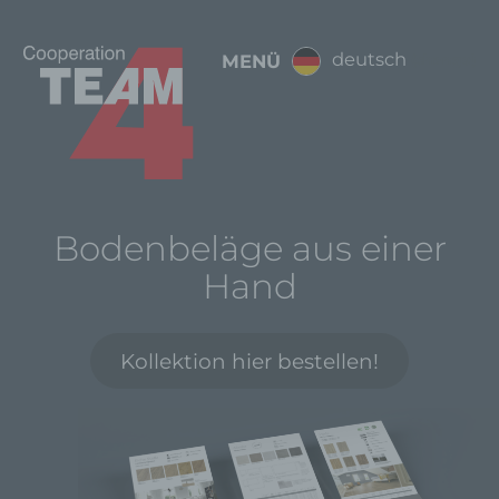
deutsch
MENÜ
(change)
Eiche Kaschmir
Alaska hellgrau-perla
Bodenbeläge aus einer
Hand
Stella weiss 1031300
Kollektion hier bestellen!