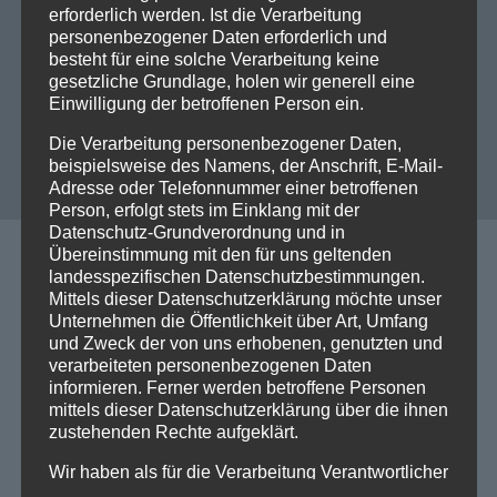
erforderlich werden. Ist die Verarbeitung
Die Datenschutzbestimmungen
personenbezogener Daten erforderlich und
habe ich zur Kenntnis genommen.
besteht für eine solche Verarbeitung keine
gesetzliche Grundlage, holen wir generell eine
Einwilligung der betroffenen Person ein.
Die Verarbeitung personenbezogener Daten,
beispielsweise des Namens, der Anschrift, E-Mail-
Adresse oder Telefonnummer einer betroffenen
Person, erfolgt stets im Einklang mit der
Datenschutz-Grundverordnung und in
Übereinstimmung mit den für uns geltenden
landesspezifischen Datenschutzbestimmungen.
Mittels dieser Datenschutzerklärung möchte unser
Unternehmen die Öffentlichkeit über Art, Umfang
und Zweck der von uns erhobenen, genutzten und
Kontakt
verarbeiteten personenbezogenen Daten
informieren. Ferner werden betroffene Personen
Cooperation Team4
mittels dieser Datenschutzerklärung über die ihnen
zustehenden Rechte aufgeklärt.
Wir haben als für die Verarbeitung Verantwortlicher
Herzberger Straße 14
zahlreiche technische und organisatorische