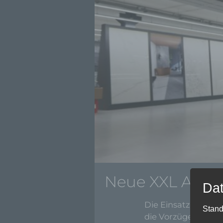
Neue XXL Auss
Dat
Die Einsatzbereic
Stand
die Vorzüge der na