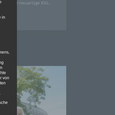
e
mbH eine neuartige XXL-
 in
mens,
ng
en
chte
r von
ten
.
ische