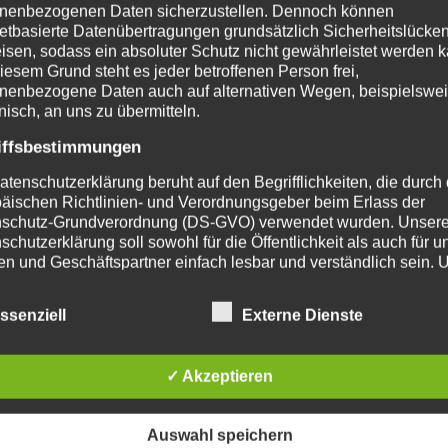
nenbezogenen Daten sicherzustellen. Dennoch können
netbasierte Datenübertragungen grundsätzlich Sicherheitslücke
isen, sodass ein absoluter Schutz nicht gewährleistet werden k
iesem Grund steht es jeder betroffenen Person frei,
nenbezogene Daten auch auf alternativen Wegen, beispielswe
onisch, an uns zu übermitteln.
iffsbestimmungen
atenschutzerklärung beruht auf den Begrifflichkeiten, die durch
äischen Richtlinien- und Verordnungsgeber beim Erlass der
schutz-Grundverordnung (DS-GVO) verwendet wurden. Unser
schutzerklärung soll sowohl für die Öffentlichkeit als auch für u
n und Geschäftspartner einfach lesbar und verständlich sein.
zu gewährleisten, möchten wir vorab die verwendeten
m – die neue Generation
flichkeiten erläutern.
ssenziell
Externe Dienste
erwenden in dieser Datenschutzerklärung unter anderem die
dete sich die Cooperation Team4, ein ostdeutscher Ve
nden Begriffe:
eute gehören sieben regionale Familienunternehmen m
✓ Akzeptieren
 dieser erfolgreichen Cooperation. In vielen steht ein
a) personenbezogene Daten
Personenbezogene Daten sind alle Informationen, die sich auf 
Auswahl speichern