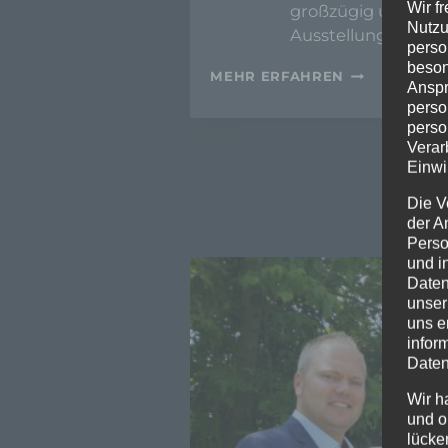
Wir f
großzügig und wirk
Nutzu
Ausstellung in Bur
perso
beson
N
MEHR ERFAHREN
Anspr
E
perso
U
perso
E
Verar
X
X
Einwi
L
Die V
A
der A
U
S
Perso
S
und i
T
Daten
E
unser
L
uns e
L
infor
U
Daten
N
G
Wir h
V
und o
O
lücke