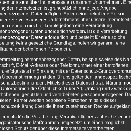
reuen uns sehr über Ihr Interesse an unserem Unternehmen. Ein
ungsvoll zu zeigen. Deshalb hat die Fliesen Thomas G
ng der Internetseiten ist grundsätzlich ohne jede Angabe
gstädt designt.
nenbezogener Daten möglich. Sofern eine betroffene Person
dere Services unseres Unternehmens über unsere Internetseite
uch nehmen möchte, könnte jedoch eine Verarbeitung
nenbezogener Daten erforderlich werden. Ist die Verarbeitung
nenbezogener Daten erforderlich und besteht für eine solche
beitung keine gesetzliche Grundlage, holen wir generell eine
lligung der betroffenen Person ein.
erarbeitung personenbezogener Daten, beispielsweise des Na
nschrift, E-Mail-Adresse oder Telefonnummer einer betroffenen
n, erfolgt stets im Einklang mit der Datenschutz-Grundverordnu
n Übereinstimmung mit den für uns geltenden landesspezifisch
schutzbestimmungen. Mittels dieser Datenschutzerklärung mö
 Unternehmen die Öffentlichkeit über Art, Umfang und Zweck de
rhobenen, genutzten und verarbeiteten personenbezogenen Da
mieren. Ferner werden betroffene Personen mittels dieser
schutzerklärung über die ihnen zustehenden Rechte aufgeklärt
aben als für die Verarbeitung Verantwortlicher zahlreiche techn
rganisatorische Maßnahmen umgesetzt, um einen möglichst
nlosen Schutz der über diese Internetseite verarbeiteten