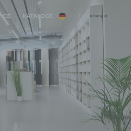
ICE
KATALOGE
deutsch
(change)