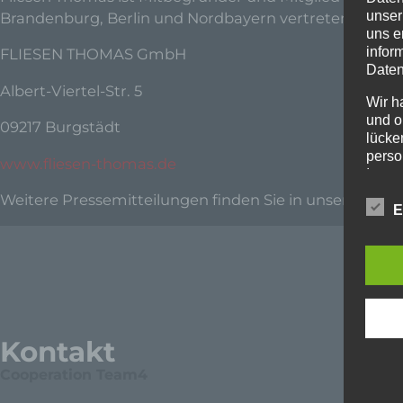
unser
Brandenburg, Berlin und Nordbayern vertreten ist.
uns e
infor
FLIESEN THOMAS GmbH
Daten
Albert-Viertel-Str. 5
Wir h
und o
09217 Burgstädt
lücke
perso
www.fliesen-thomas.de
Inter
aufwe
Weitere Pressemitteilungen finden Sie in unserem
Pre
Aus d
E
perso
telef
Begr
Die D
Europ
Kontakt
Daten
Daten
Cooperation Team4
Kunde
dies 