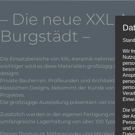
– Die neue XXL A
Dat
Burgstädt –
Stand
Wir f
Nutzu
Die Einsatzbereiche von XXL-Keramik nehmen stetig 
perso
wichtiger wird es diese Materialien großzügig und wi
beson
designt.
Anspr
Private Bauherren, Profikunden und Architekten find
perso
klassischen Designs, bekommt der Kunde von erfahrene
perso
Verar
Projektes.
Einwi
Die großzügige Ausstellung präsentiert viel Inspirat
Die V
Zusätzlich werden in der eigenen Fertigung mit moder
der A
umfangreiche Lagerhaltung von über 100 Typen Großke
Perso
und i
Fliesen Thomas ist Mitbegründer und Mitglied der Coo
Daten