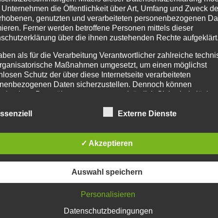
 Unternehmen die Öffentlichkeit über Art, Umfang und Zweck de
rhobenen, genutzten und verarbeiteten personenbezogenen Da
mieren. Ferner werden betroffene Personen mittels dieser
schutzerklärung über die ihnen zustehenden Rechte aufgeklärt
aben als für die Verarbeitung Verantwortlicher zahlreiche techn
rganisatorische Maßnahmen umgesetzt, um einen möglichst
nlosen Schutz der über diese Internetseite verarbeiteten
nenbezogenen Daten sicherzustellen. Dennoch können
netbasierte Datenübertragungen grundsätzlich Sicherheitslücke
isen, sodass ein absoluter Schutz nicht gewährleistet werden k
ssearchiv
.
iesem Grund steht es jeder betroffenen Person frei,
ssenziell
Externe Dienste
nenbezogene Daten auch auf alternativen Wegen, beispielswe
onisch, an uns zu übermitteln.
✓ Akzeptieren
iffsbestimmungen
atenschutzerklärung beruht auf den Begrifflichkeiten, die durch
Auswahl speichern
äischen Richtlinien- und Verordnungsgeber beim Erlass der
schutz-Grundverordnung (DS-GVO) verwendet wurden. Unser
Personalisieren
schutzerklärung soll sowohl für die Öffentlichkeit als auch für u
n und Geschäftspartner einfach lesbar und verständlich sein.
Datenschutzbedingungen
zu gewährleisten, möchten wir vorab die verwendeten