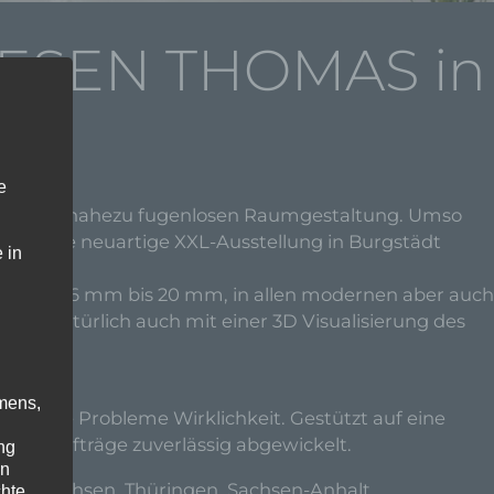
LIESEN THOMAS in
e
züge der nahezu fugenlosen Raumgestaltung. Umso
GmbH eine neuartige XXL-Ausstellung in Burgstädt
 in
rken von 6 mm bis 20 mm, in allen modernen aber auch
sch natürlich auch mit einer 3D Visualisierung des
mens,
en ohne Probleme Wirklichkeit. Gestützt auf eine
ndenaufträge zuverlässig abgewickelt.
ng
en
 von Sachsen, Thüringen, Sachsen-Anhalt,
chte