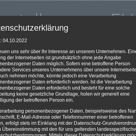
usstellung von F
enschutzerklärung
: 04.10.2022
reuen uns sehr über Ihr Interesse an unserem Unternehmen. Ein
ng der Internetseiten ist grundsätzlich ohne jede Angabe
zu. Auch das Handwerk setzt immer mehr auf die Vor
nenbezogener Daten möglich. Sofern eine betroffene Person
rkungsvoll zu zeigen. Deshalb hat die Fliesen Thomas 
dere Services unseres Unternehmens über unsere Internetseite
uch nehmen möchte, könnte jedoch eine Verarbeitung
en hier alles zum Thema Großkeramik. Bei Materialstä
nenbezogener Daten erforderlich werden. Ist die Verarbeitung
n Mitarbeitern eine professionelle Beratung – auf Wun
nenbezogener Daten erforderlich und besteht für eine solche
beitung keine gesetzliche Grundlage, holen wir generell eine
lligung der betroffenen Person ein.
ion zu allen denkbaren Anwendungsbereichen.
erarbeitung personenbezogener Daten, beispielsweise des Na
nster Technologie die individuellen Wünsche der Kund
nschrift, E-Mail-Adresse oder Telefonnummer einer betroffenen
ramik und einer ausgereiften Logistik, werden die Ku
n, erfolgt stets im Einklang mit der Datenschutz-Grundverordnu
n Übereinstimmung mit den für uns geltenden landesspezifisch
peration Team4, die mit über 40 Standorten im Gebiet
schutzbestimmungen. Mittels dieser Datenschutzerklärung mö