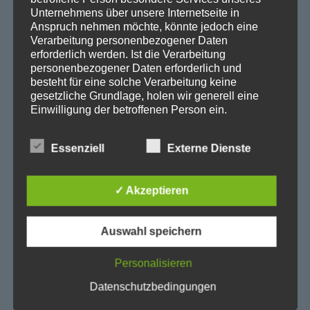
Unternehmens über unsere Internetseite in
Anspruch nehmen möchte, könnte jedoch eine
Verarbeitung personenbezogener Daten
erforderlich werden. Ist die Verarbeitung
personenbezogener Daten erforderlich und
besteht für eine solche Verarbeitung keine
gesetzliche Grundlage, holen wir generell eine
Einwilligung der betroffenen Person ein.
Die Verarbeitung personenbezogener Daten,
beispielsweise des Namens, der Anschrift, E-Mail-
Essenziell
Externe Dienste
Adresse oder Telefonnummer einer betroffenen
Person, erfolgt stets im Einklang mit der
Datenschutz-Grundverordnung und in
✓ Akzeptieren
Übereinstimmung mit den für uns geltenden
landesspezifischen Datenschutzbestimmungen.
Mittels dieser Datenschutzerklärung möchte unser
Auswahl speichern
Unternehmen die Öffentlichkeit über Art, Umfang
und Zweck der von uns erhobenen, genutzten und
Personalisieren
verarbeiteten personenbezogenen Daten
Die Datenschutzbestimmungen habe ich
informieren. Ferner werden betroffene Personen
Datenschutzbedingungen
zur Kenntnis genommen.
mittels dieser Datenschutzerklärung über die ihnen