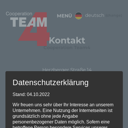
deutsch
MENÜ
(change)
Kontakt
Cooperation Team4
Herzberger Straße 14
04886 Beilrode OT Zwethau
Datenschutzerklärung
Germany
Stand: 04.10.2022
info@cooperation-team4.com
Wir freuen uns sehr über Ihr Interesse an unserem
Unternehmen. Eine Nutzung der Internetseiten ist
grundsätzlich ohne jede Angabe
personenbezogener Daten möglich. Sofern eine
betroffene Person besondere Services unseres